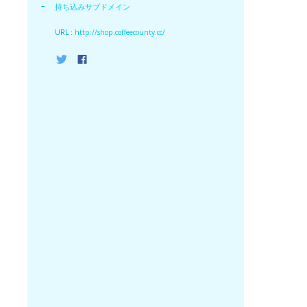
持ち込みサブドメイン
URL :
http://shop.coffeecounty.cc/